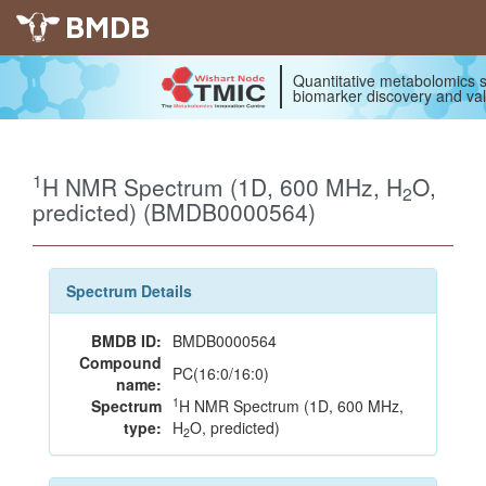
BMDB
Quantitative metabolomics s
biomarker discovery and val
1
H NMR Spectrum (1D, 600 MHz, H
O,
2
predicted) (BMDB0000564)
Spectrum Details
BMDB ID:
BMDB0000564
Compound
PC(16:0/16:0)
name:
1
Spectrum
H NMR Spectrum (1D, 600 MHz,
type:
H
O, predicted)
2