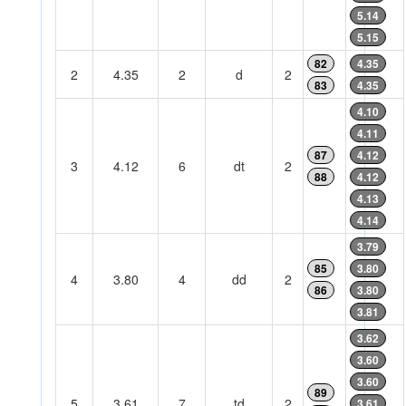
5.14
5.15
82
4.35
2
4.35
2
d
2
83
4.35
4.10
4.11
87
4.12
3
4.12
6
dt
2
88
4.12
4.13
4.14
3.79
85
3.80
4
3.80
4
dd
2
86
3.80
3.81
3.62
3.60
3.60
89
5
3.61
7
td
2
3.61