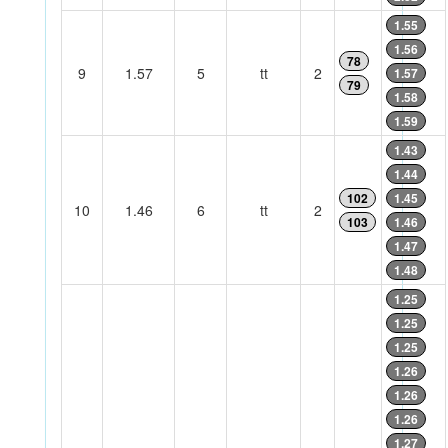
1.55
1.56
78
9
1.57
5
tt
2
1.57
79
1.58
1.59
1.43
1.44
102
1.45
10
1.46
6
tt
2
103
1.46
1.47
1.48
1.25
1.25
1.25
1.26
1.26
1.26
1.27