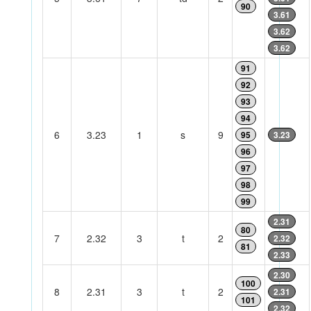
90
3.61
3.62
3.62
91
92
93
94
6
3.23
1
s
9
95
3.23
96
97
98
99
2.31
80
7
2.32
3
t
2
2.32
81
2.33
2.30
100
8
2.31
3
t
2
2.31
101
2.32