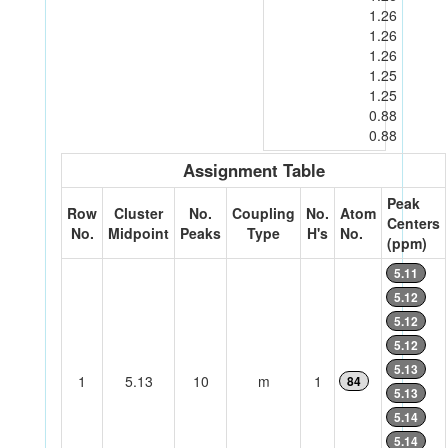
1.26
1.26
1.26
1.25
1.25
0.88
0.88
Assignment Table
Peak
Row
Cluster
No.
Coupling
No.
Atom
Centers
No.
Midpoint
Peaks
Type
H's
No.
(ppm)
5.11
5.12
5.12
5.12
5.13
1
5.13
10
m
1
84
5.13
5.14
5.14